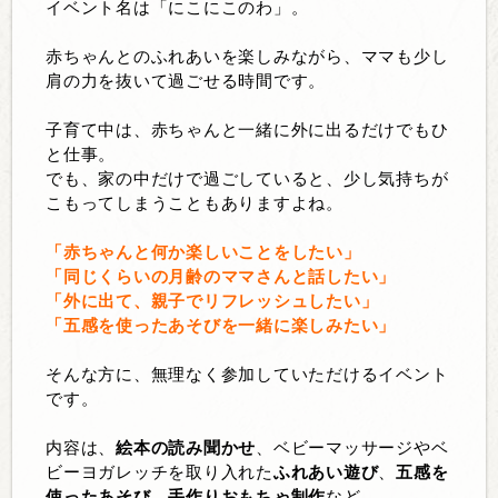
イベント名は「にこにこのわ」。
赤ちゃんとのふれあいを楽しみながら、ママも少し
肩の力を抜いて過ごせる時間です。
子育て中は、赤ちゃんと一緒に外に出るだけでもひ
と仕事。
でも、家の中だけで過ごしていると、少し気持ちが
こもってしまうこともありますよね。
「赤ちゃんと何か楽しいことをしたい」
「同じくらいの月齢のママさんと話したい」
「外に出て、親子でリフレッシュしたい」
「五感を使ったあそびを一緒に楽しみたい」
そんな方に、無理なく参加していただけるイベント
です。
内容は、
絵本の読み聞かせ
、ベビーマッサージやベ
ビーヨガレッチを取り入れた
ふれあい遊び
、
五感を
使ったあそび
、
手作りおもちゃ制作
など。