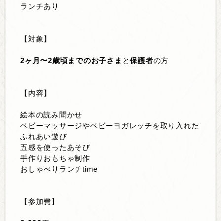
ランチあり
【対象】
2ヶ月〜2歳頃までのお子さま
と
保護者
の方
【内容】
絵本の読み聞かせ
ベビーマッサージやベビーヨガレッチを取り入れた
ふれあい遊び
五感を使ったあそび
手作りおもちゃ制作
おしゃべりランチtime
【参加費】