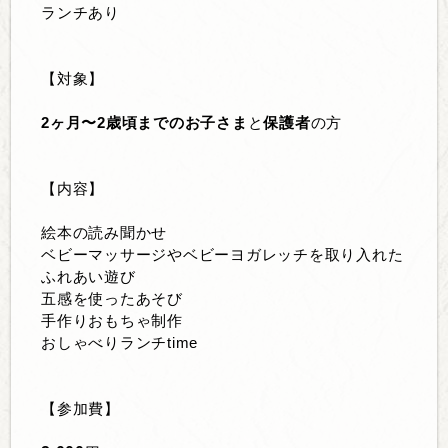
ランチあり
【対象】
2ヶ月〜2歳頃までのお子さま
と
保護者
の方
【内容】
絵本の読み聞かせ
ベビーマッサージやベビーヨガレッチを取り入れた
ふれあい遊び
五感を使ったあそび
手作りおもちゃ制作
おしゃべりランチtime
【参加費】