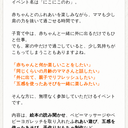
イベント名は「にこにこのわ」。
赤ちゃんとのふれあいを楽しみながら、ママも少し
肩の力を抜いて過ごせる時間です。
子育て中は、赤ちゃんと一緒に外に出るだけでもひ
と仕事。
でも、家の中だけで過ごしていると、少し気持ちが
こもってしまうこともありますよね。
「赤ちゃんと何か楽しいことをしたい」
「同じくらいの月齢のママさんと話したい」
「外に出て、親子でリフレッシュしたい」
「五感を使ったあそびを一緒に楽しみたい」
そんな方に、無理なく参加していただけるイベント
です。
内容は、
絵本の読み聞かせ
、ベビーマッサージやベ
ビーヨガレッチを取り入れた
ふれあい遊び
、
五感を
使ったあそび
、
手作りおもちゃ制作
など。