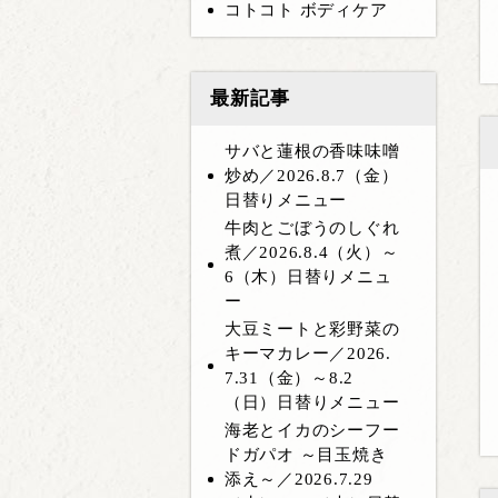
コトコト ボディケア
最新記事
サバと蓮根の香味味噌
炒め／2026.8.7（金）
日替りメニュー
牛肉とごぼうのしぐれ
煮／2026.8.4（火）～
6（木）日替りメニュ
ー
大豆ミートと彩野菜の
キーマカレー／2026.
7.31（金）～8.2
（日）日替りメニュー
海老とイカのシーフー
ドガパオ ～目玉焼き
添え～／2026.7.29