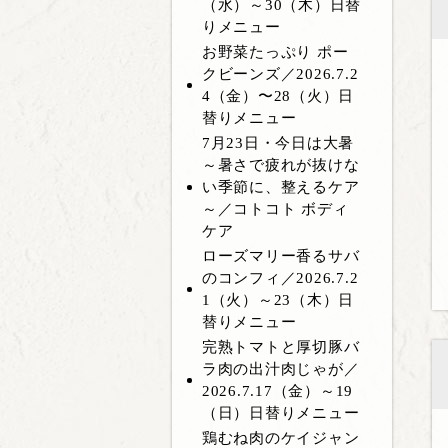
（水）～30（木）日替
りメニュー
お野菜たっぷり ポー
クビーンズ／2026.7.2
4（金）〜28（火）日
替りメニュー
7月23日・今日は大暑
～暑さで疲れが抜けな
い季節に、整えるケア
～／コトコト ボディ
ケア
ローズマリー香るサバ
のコンフィ／2026.7.2
1（火）～23（木）日
替りメニュー
完熟トマトと厚切豚バ
ラ肉の出汁肉じゃが／
2026.7.17（金）～19
（日）日替りメニュー
鶏むね肉のケイジャン